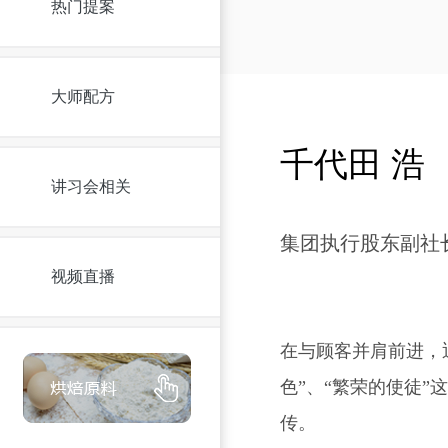
热门提案
大师配方
千代田 浩
讲习会相关
集团执行股东副社
视频直播
在与顾客并肩前进，迎
色”、“繁荣的使徒”
传。