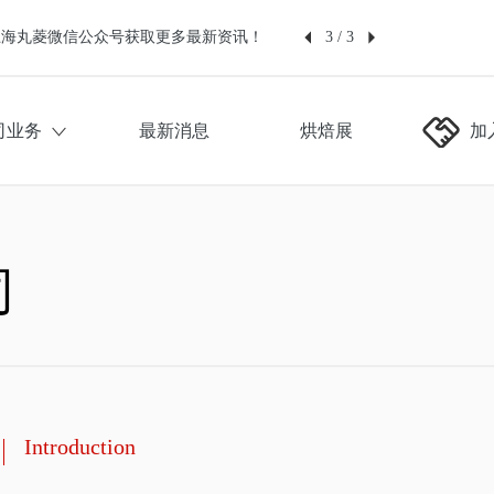
上海丸菱微信公众号获取更多最新资讯！
3
/
3
址：上海市闵行区园美路109号
司业务
最新消息
烘焙展
加
司
Introduction